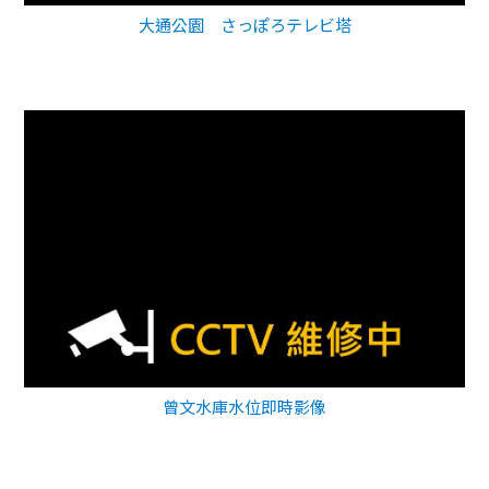
大通公園 さっぽろテレビ塔
曾文水庫水位即時影像