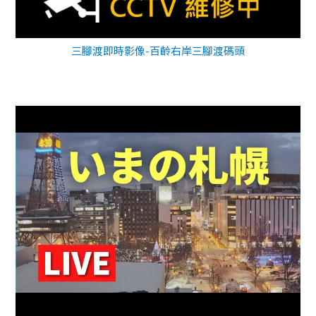
三腳渡即時影像-百齡右岸三腳渡碼頭