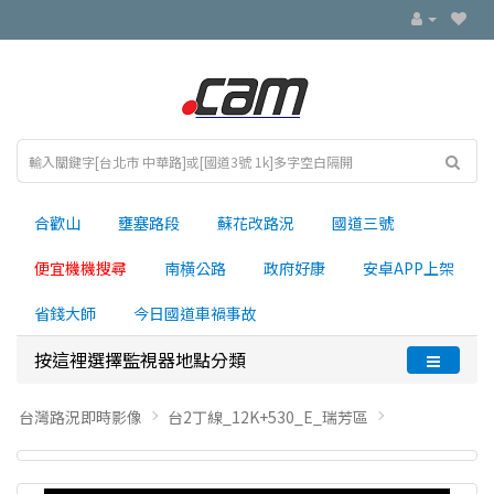
合歡山
壅塞路段
蘇花改路況
國道三號
便宜機機搜尋
南横公路
政府好康
安卓APP上架
省錢大師
今日國道車禍事故
按這裡選擇監視器地點分類
台灣路況即時影像
台2丁線_12K+530_E_瑞芳區