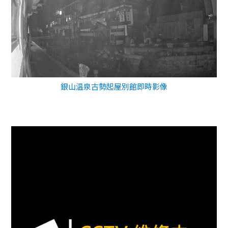
銀山温泉古勢起屋別館即時影像