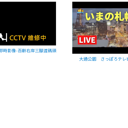
即時影像-百齡右岸三腳渡碼頭
大通公園 さっぽろテレ