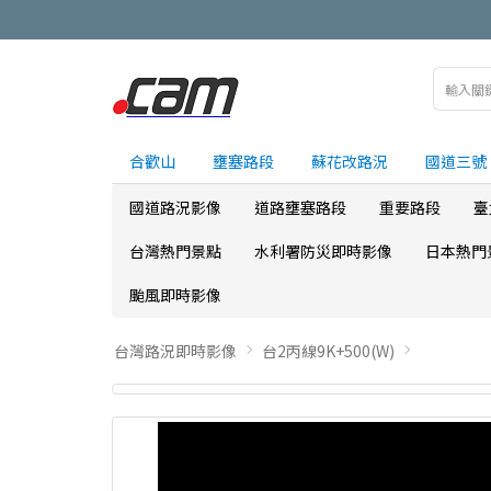
合歡山
壅塞路段
蘇花改路況
國道三號
國道路況影像
道路壅塞路段
重要路段
臺
台灣熱門景點
水利署防災即時影像
日本熱門
颱風即時影像
台灣路況即時影像
台2丙線9K+500(W)