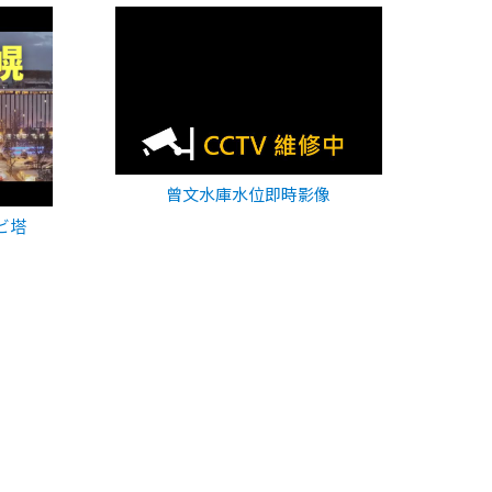
曾文水庫水位即時影像
ビ塔