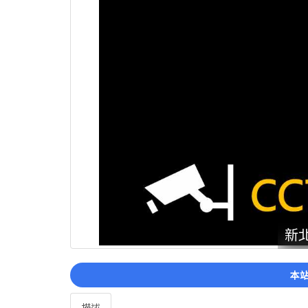
新北
本站
描述