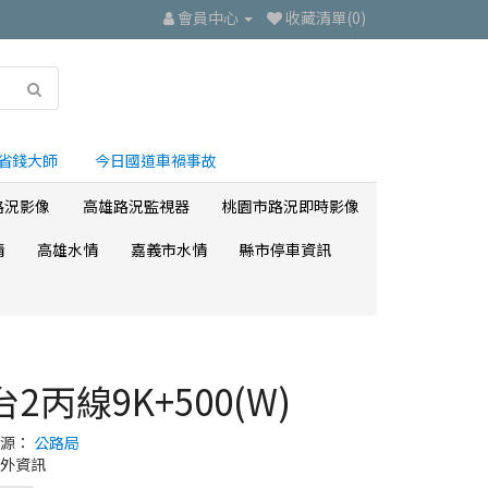
會員中心
收藏清單(0)
省錢大師
今日國道車禍事故
路況影像
高雄路況監視器
桃園市路況即時影像
情
高雄水情
嘉義市水情
縣市停車資訊
台2丙線9K+500(W)
來源：
公路局
外資訊