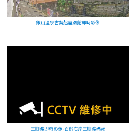
銀山温泉古勢起屋別館即時影像
三腳渡即時影像-百齡右岸三腳渡碼頭