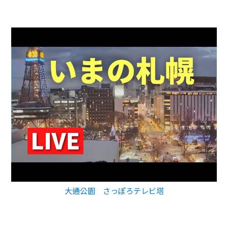
大通公園 さっぽろテレビ塔