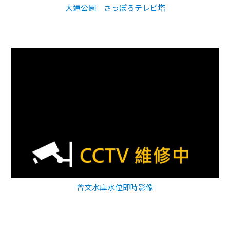
大通公園 さっぽろテレビ塔
曾文水庫水位即時影像