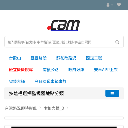
合歡山
壅塞路段
蘇花改路況
國道三號
便宜機機搜尋
南横公路
政府好康
安卓APP上架
省錢大師
今日國道車禍事故
按這裡選擇監視器地點分類
台灣路況即時影像
南和大橋_3