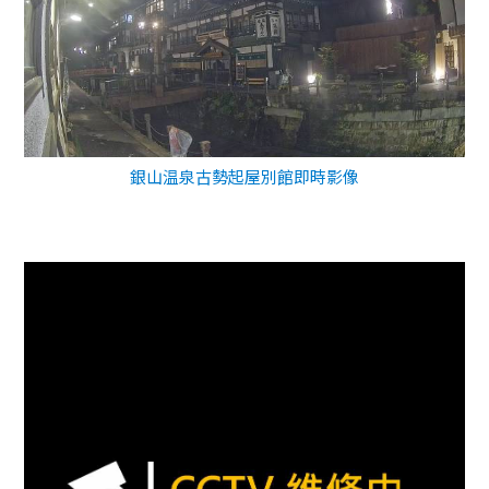
銀山温泉古勢起屋別館即時影像