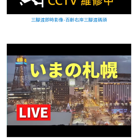
三腳渡即時影像-百齡右岸三腳渡碼頭