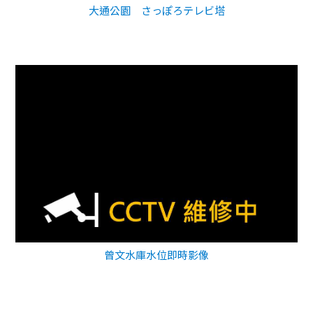
大通公園 さっぽろテレビ塔
曾文水庫水位即時影像