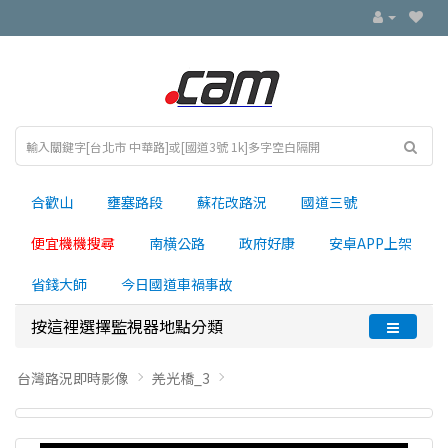
合歡山
壅塞路段
蘇花改路況
國道三號
便宜機機搜尋
南横公路
政府好康
安卓APP上架
省錢大師
今日國道車禍事故
按這裡選擇監視器地點分類
台灣路況即時影像
羌光橋_3