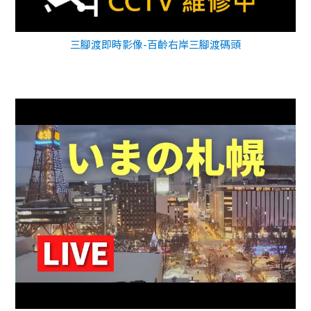
三腳渡即時影像-百齡右岸三腳渡碼頭