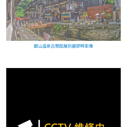
銀山温泉古勢起屋別館即時影像