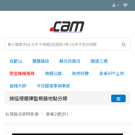
合歡山
壅塞路段
蘇花改路況
國道三號
便宜機機搜尋
南横公路
政府好康
安卓APP上架
省錢大師
今日國道車禍事故
按這裡選擇監視器地點分類
台灣路況即時影像
景美2號(外)