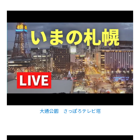
大通公園 さっぽろテレビ塔