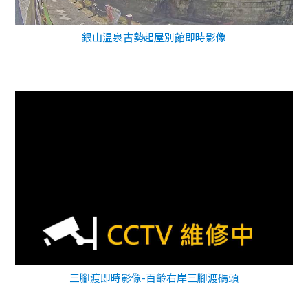
銀山温泉古勢起屋別館即時影像
三腳渡即時影像-百齡右岸三腳渡碼頭