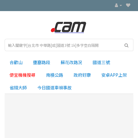
合歡山
壅塞路段
蘇花改路況
國道三號
便宜機機搜尋
南横公路
政府好康
安卓APP上架
省錢大師
今日國道車禍事故