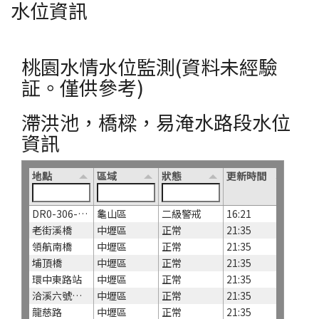
水位資訊
桃園水情水位監測(資料未經驗
証。僅供參考)
滯洪池，橋樑，易淹水路段水位
資訊
地點
區域
狀態
更新時間
DR0-306-公滯6滯洪池
龜山區
二級警戒
16:21
老街溪橋
中壢區
正常
21:35
領航南橋
中壢區
正常
21:35
埔頂橋
中壢區
正常
21:35
環中東路站
中壢區
正常
21:35
洽溪六號橋站
中壢區
正常
21:35
龍慈路
中壢區
正常
21:35