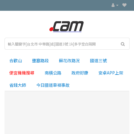
合歡山
壅塞路段
蘇花改路況
國道三號
便宜機機搜尋
南横公路
政府好康
安卓APP上架
省錢大師
今日國道車禍事故