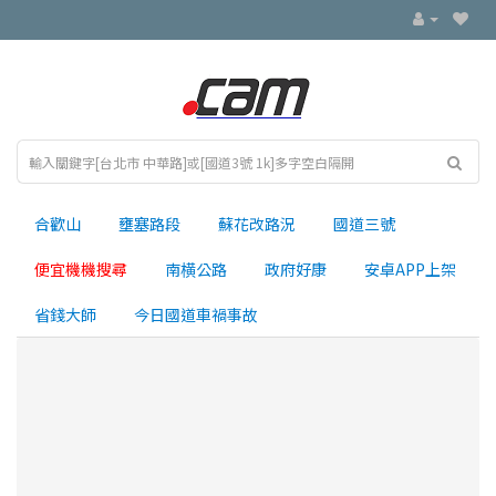
合歡山
壅塞路段
蘇花改路況
國道三號
便宜機機搜尋
南横公路
政府好康
安卓APP上架
省錢大師
今日國道車禍事故