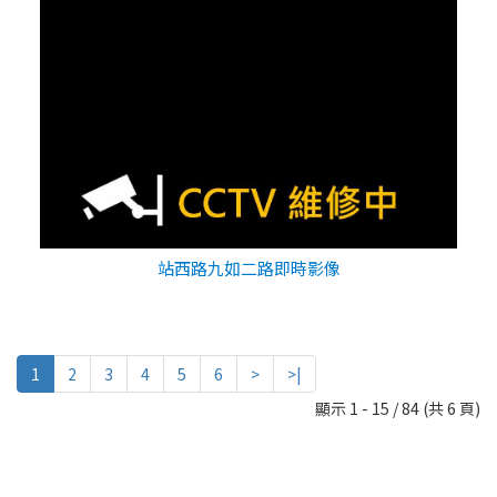
站西路九如二路即時影像
1
2
3
4
5
6
>
>|
顯示 1 - 15 / 84 (共 6 頁)