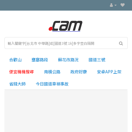
合歡山
壅塞路段
蘇花改路況
國道三號
便宜機機搜尋
南横公路
政府好康
安卓APP上架
省錢大師
今日國道車禍事故