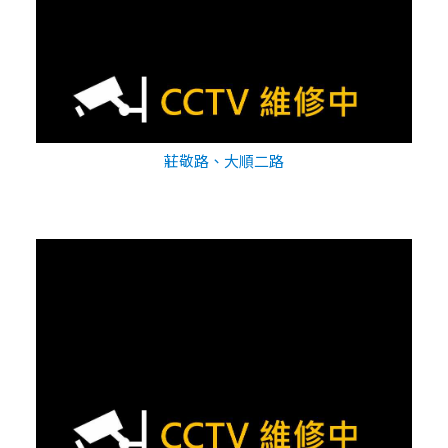
莊敬路、大順二路