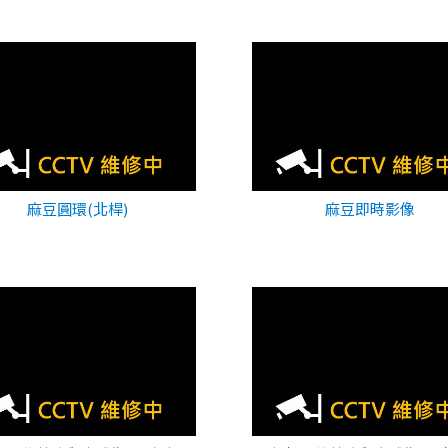
麻豆圓環(北桿)
麻豆即時影像