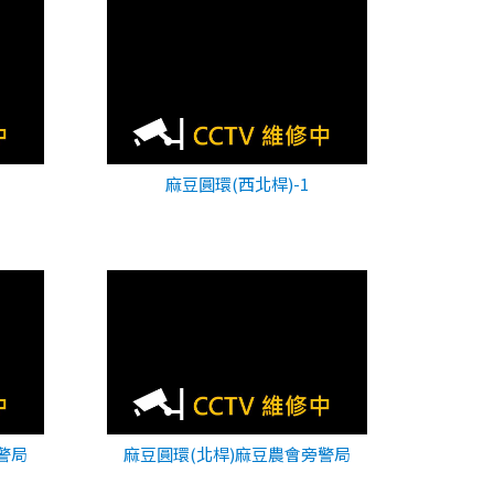
麻豆圓環(西北桿)-1
警局
麻豆圓環(北桿)麻豆農會旁警局