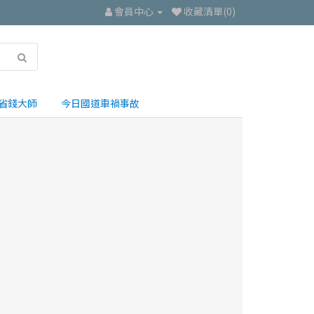
會員中心
收藏清單(0)
省錢大師
今日國道車禍事故