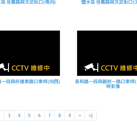
區 信義路與文武街口(南向)
鹽水區 信義路與文武街口(
路一段與府連東路口東桿(向西)
長和路一段與館前一路口東桿(
時影像
2
3
4
5
6
7
8
9
>
>|