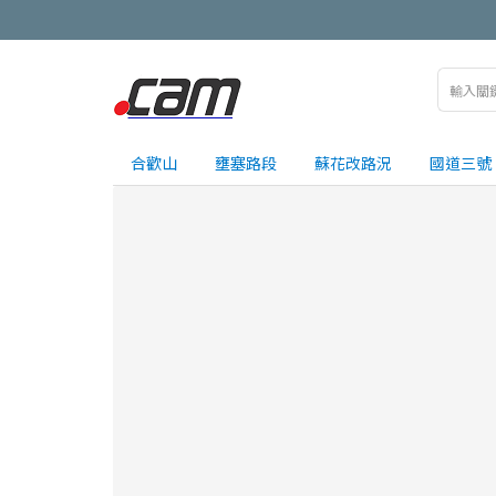
合歡山
壅塞路段
蘇花改路況
國道三號