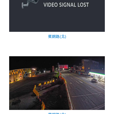
賓朗路(北)