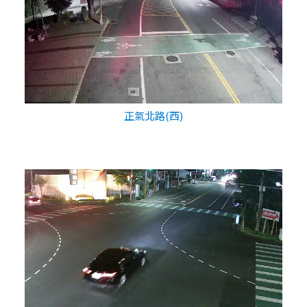
正氣北路(西)