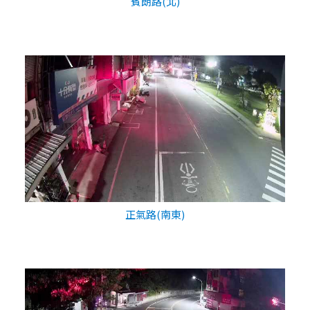
賓朗路(北)
正氣路(南東)