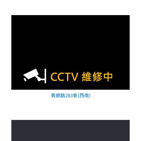
賓朗路283巷(西南)