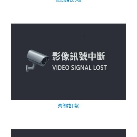
賓朗路(南)