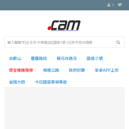
合歡山
壅塞路段
蘇花改路況
國道三號
便宜機機搜尋
南横公路
政府好康
安卓APP上架
省錢大師
今日國道車禍事故