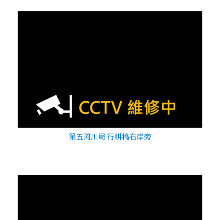
第五河川局 行耕橋右岸旁