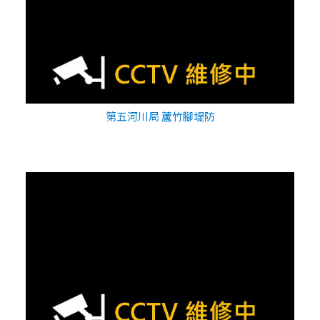
第五河川局 蘆竹腳堤防