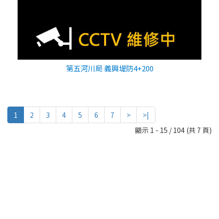
第五河川局 義興堤防4+200
1
2
3
4
5
6
7
>
>|
顯示 1 - 15 / 104 (共 7 頁)