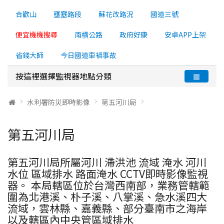
合歡山
壅塞路段
蘇花改路況
國道三號
便宜機機搜尋
南横公路
政府好康
安卓APP上架
省錢大師
今日國道車禍事故
按這裡選擇監視器地點分類
水利署防災即時影像
第五河川局
第五河川局
第五河川局所屬河川 滯洪池 流域 淹水 河川
水位 區域排水 路面淹水 CCTV即時影像監視
器。 本局轄區位於台灣西南部，業務管轄範
圍為北港溪、朴子溪、八掌溪、急水溪四大
流域，雲林縣、嘉義縣、部分臺南市之海岸
以及轄區內中央管區域排水