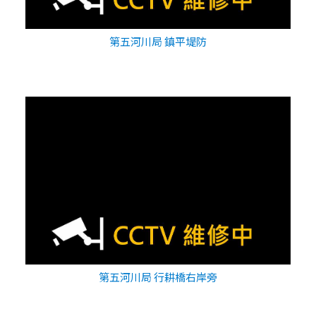
第五河川局 鎮平堤防
第五河川局 行耕橋右岸旁