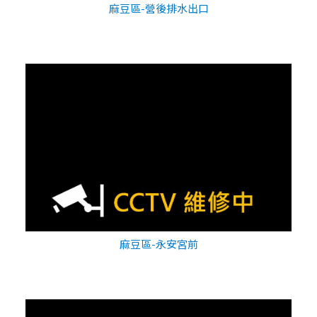
麻豆區-營後排水出口
麻豆區-永安宮前