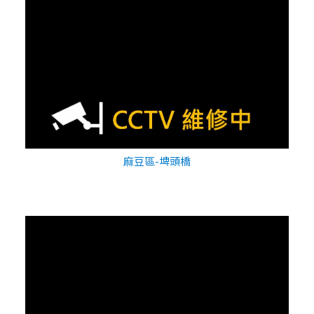
麻豆區-埤頭橋