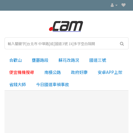
合歡山
壅塞路段
蘇花改路況
國道三號
便宜機機搜尋
南横公路
政府好康
安卓APP上架
省錢大師
今日國道車禍事故