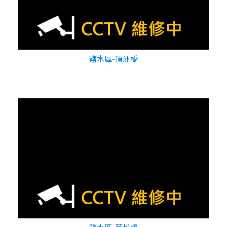
鹽水區-頂洲橋