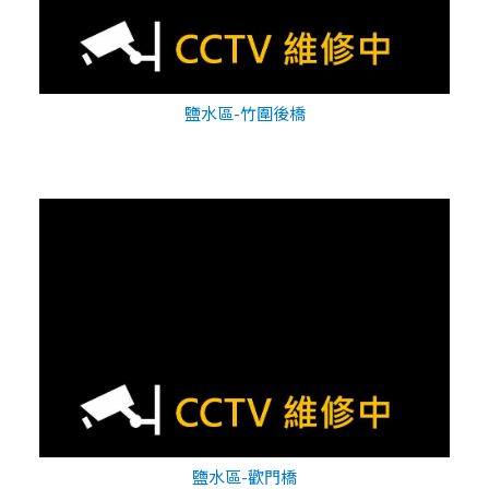
鹽水區-竹圍後橋
鹽水區-歡門橋