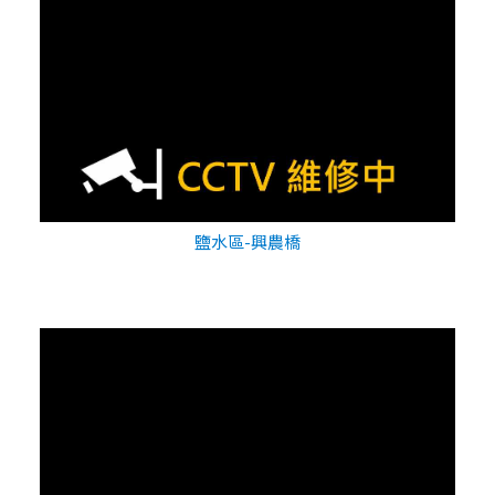
鹽水區-興農橋