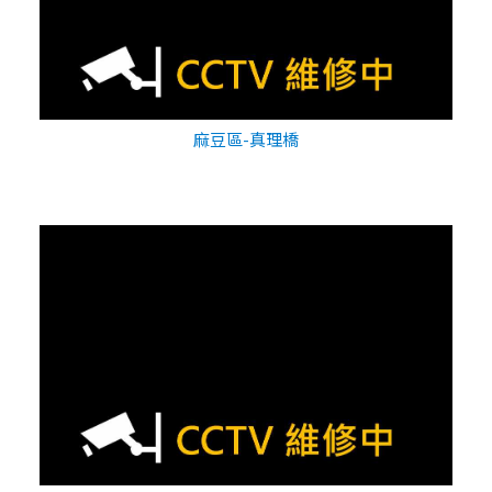
麻豆區-真理橋