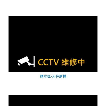
鹽水區-天保厝橋