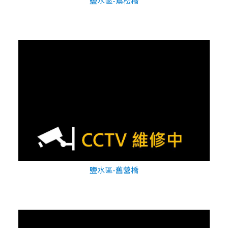
鹽水區-蔦松橋
鹽水區-舊營橋