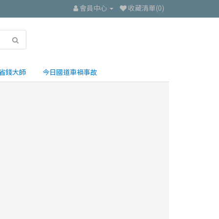
會員中心
收藏清單(0)
省錢大師
今日國道車禍事故