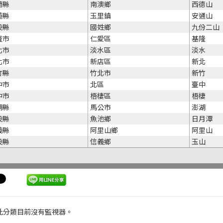
蘭縣
南澳鄉
西德山
蓮縣
玉里鎮
安通山
投縣
國姓鄉
九份二山
隆市
仁愛區
基隆
北市
淡水區
淡水
北市
新店區
新北
竹縣
竹北市
新竹
中市
北區
臺中
中市
梧棲區
梧棲
湖縣
馬公市
澎湖
投縣
魚池鄉
日月潭
義縣
阿里山鄉
阿里山
投縣
信義鄉
玉山
此分類目前沒有監視器。