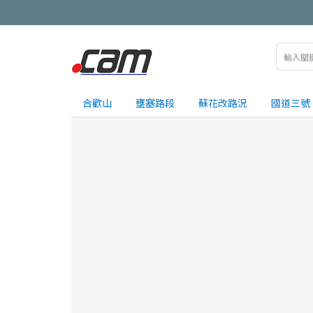
合歡山
壅塞路段
蘇花改路況
國道三號