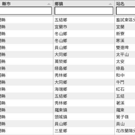
縣市
鄉鎮
站名
蘭縣
五結鄉
畜試東區
蘭縣
宜蘭市
宜蘭
蘭縣
冬山鄉
新寮
蘭縣
冬山鄉
寒溪
蘭縣
員山鄉
雙連埤
蘭縣
大同鄉
太平山
蓮縣
萬榮鄉
太安
東縣
綠島鄉
綠島
蓮縣
秀林鄉
和中
蘭縣
大同鄉
牛鬥
東縣
海端鄉
紅石
蘭縣
五結鄉
五結
蓮縣
秀林鄉
荖溪
蘭縣
羅東鎮
羅東
蘭縣
頭城鎮
鶯子嶺
蘭縣
員山鄉
員山
蘭縣
三星鄉
花改蘭陽