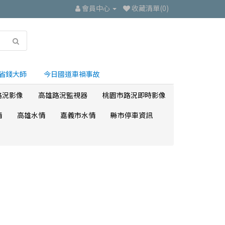
會員中心
收藏清單(0)
省錢大師
今日國道車禍事故
路況影像
高雄路況監視器
桃園市路況即時影像
情
高雄水情
嘉義市水情
縣市停車資訊