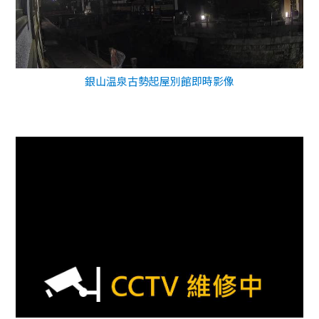
銀山温泉古勢起屋別館即時影像