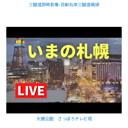
三腳渡即時影像-百齡右岸三腳渡碼頭
大通公園 さっぽろテレビ塔