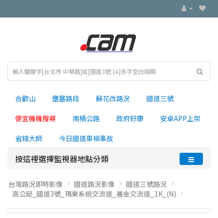
合歡山
壅塞路段
蘇花改路況
國道三號
便宜機機搜尋
南横公路
政府好康
安卓APP上架
省錢大師
今日國道車禍事故
按這裡選擇監視器地點分類
台灣路況即時影像
國道路況影像
國道三號路況
高公局_國道3號_瑪東系統交流道_基金交流道_1K_(N)