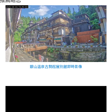
銀山温泉古勢起屋別館即時影像