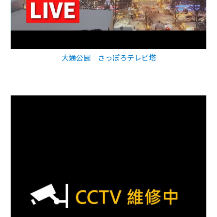
大通公園 さっぽろテレビ塔