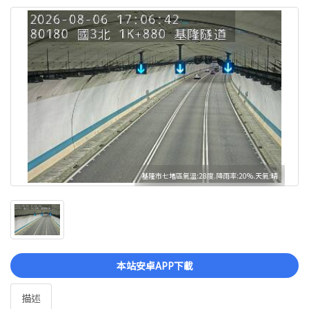
基隆市七堵區氣溫:28度.降雨率:20%.天氣:晴
本站安卓APP下載
描述