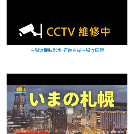
三腳渡即時影像-百齡右岸三腳渡碼頭