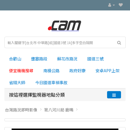
合歡山
壅塞路段
蘇花改路況
國道三號
便宜機機搜尋
南横公路
政府好康
安卓APP上架
省錢大師
今日國道車禍事故
按這裡選擇監視器地點分類
台灣路況即時影像
第八河川局 鹿鳴