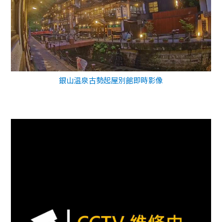
銀山温泉古勢起屋別館即時影像