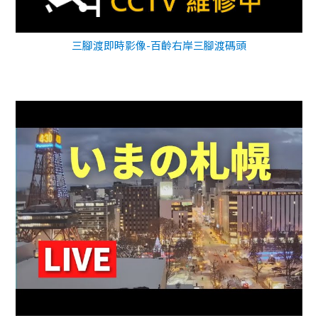
三腳渡即時影像-百齡右岸三腳渡碼頭