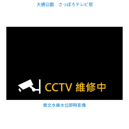
大通公園 さっぽろテレビ塔
曾文水庫水位即時影像