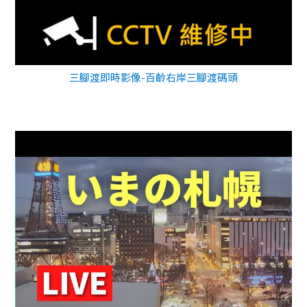
三腳渡即時影像-百齡右岸三腳渡碼頭