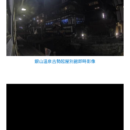
銀山温泉古勢起屋別館即時影像