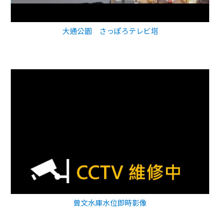
大通公園 さっぽろテレビ塔
曾文水庫水位即時影像