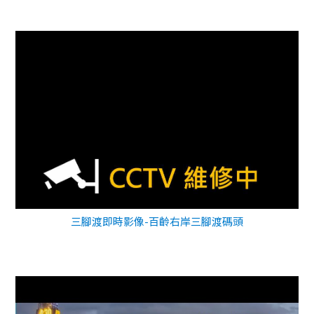
三腳渡即時影像-百齡右岸三腳渡碼頭