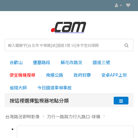
合歡山
壅塞路段
蘇花改路況
國道三號
便宜機機搜尋
南横公路
政府好康
安卓APP上架
省錢大師
今日國道車禍事故
按這裡選擇監視器地點分類
台灣路況即時影像
力行一路與力行九路口-球機