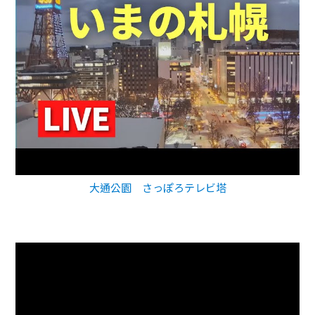
大通公園 さっぽろテレビ塔