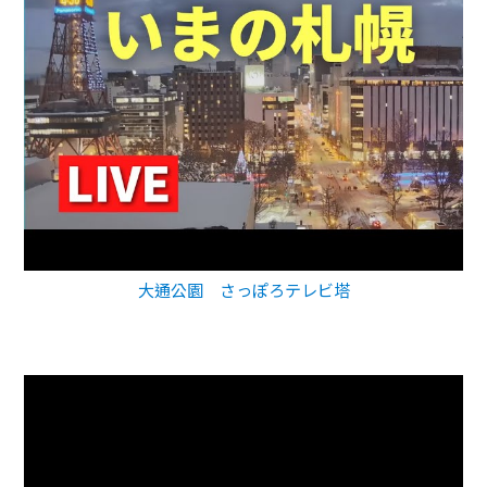
大通公園 さっぽろテレビ塔