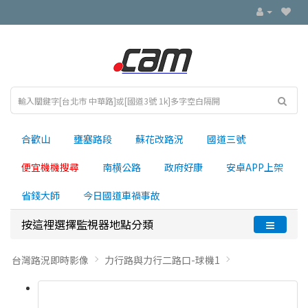
合歡山
壅塞路段
蘇花改路況
國道三號
便宜機機搜尋
南横公路
政府好康
安卓APP上架
省錢大師
今日國道車禍事故
按這裡選擇監視器地點分類
台灣路況即時影像
力行路與力行二路口-球機1