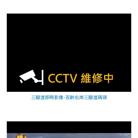
三腳渡即時影像-百齡右岸三腳渡碼頭