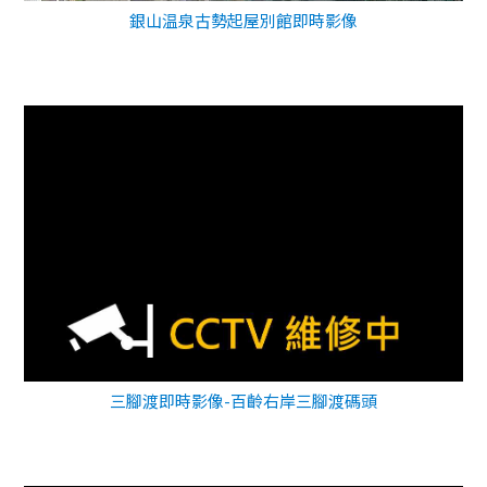
銀山温泉古勢起屋別館即時影像
三腳渡即時影像-百齡右岸三腳渡碼頭