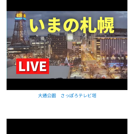
大通公園 さっぽろテレビ塔