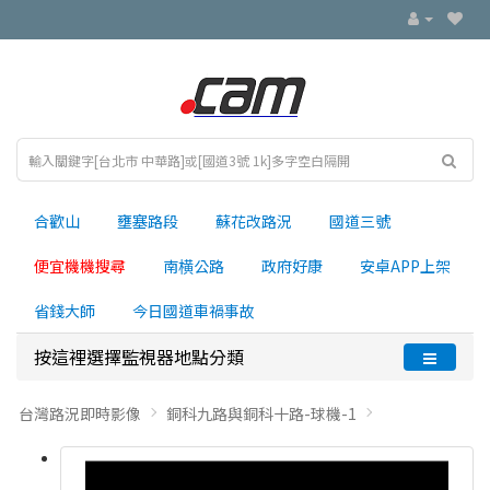
合歡山
壅塞路段
蘇花改路況
國道三號
便宜機機搜尋
南横公路
政府好康
安卓APP上架
省錢大師
今日國道車禍事故
按這裡選擇監視器地點分類
台灣路況即時影像
銅科九路與銅科十路-球機-1