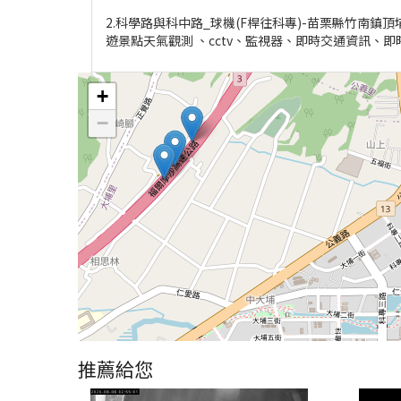
2.科學路與科中路_球機(F桿往科專)-苗栗縣竹南鎮頂
遊景點天氣觀測 、cctv、監視器、即時交通資訊、
+
−
推薦給您