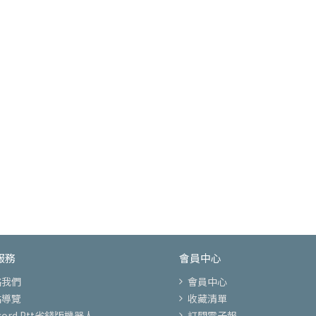
服務
會員中心
絡我們
會員中心
站導覽
收藏清單
scord Ptt省錢版機器人
訂閱電子報