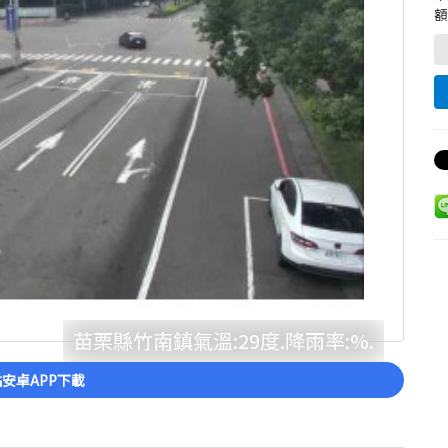
額
苗栗縣竹南鎮氣溫:29度.降雨率:%.
安卓APP下載