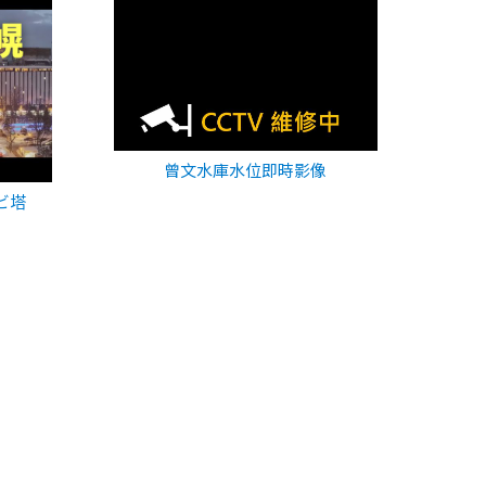
曾文水庫水位即時影像
ビ塔