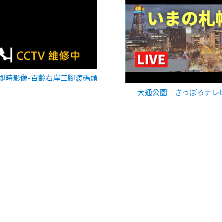
即時影像-百齡右岸三腳渡碼頭
大通公園 さっぽろテレ