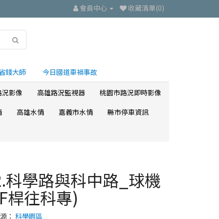
會員中心
收藏清單(0)
省錢大師
今日國道車禍事故
路況影像
高雄路況監視器
桃園市路況即時影像
情
高雄水情
嘉義市水情
縣市停車資訊
2.科學路與科中路_球機
(F桿往科專)
來源：
科學園區