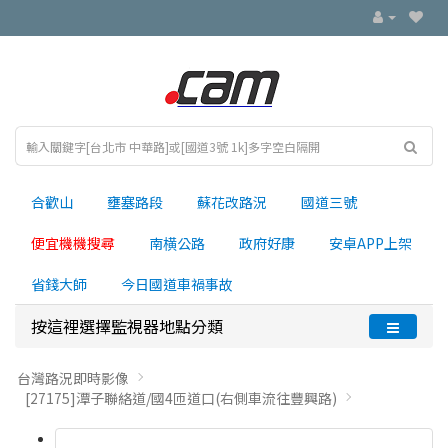
合歡山
壅塞路段
蘇花改路況
國道三號
便宜機機搜尋
南横公路
政府好康
安卓APP上架
省錢大師
今日國道車禍事故
按這裡選擇監視器地點分類
台灣路況即時影像
[27175]潭子聯絡道/國4匝道口(右側車流往豐興路)