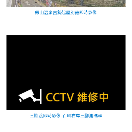
銀山温泉古勢起屋別館即時影像
三腳渡即時影像-百齡右岸三腳渡碼頭