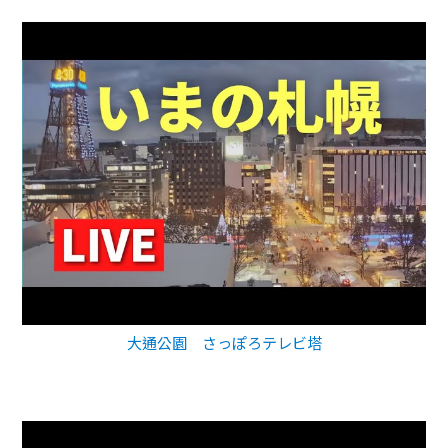
大通公園 さっぽろテレビ塔