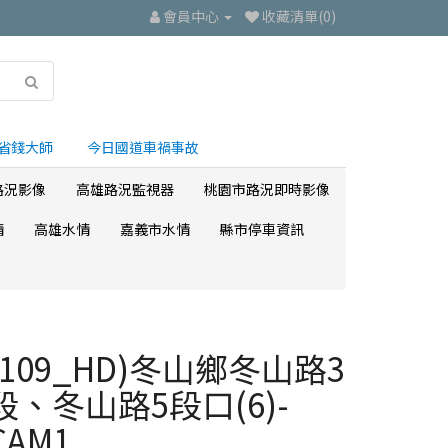
會員中心
收藏清單(0)
省錢大師
今日國道車禍事故
路況影像
高雄路況監視器
桃園市路況即時影像
情
高雄水情
嘉義市水情
縣市停車資訊
(109_HD)冬山鄉冬山路3
段、冬山路5段口(6)-
CAM1