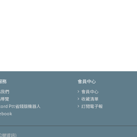
服務
會員中心
絡我們
會員中心
站導覽
收藏清單
scord Ptt省錢版機器人
訂閱電子報
ebook
公開資訊)