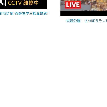
即時影像-百齡右岸三腳渡碼頭
大通公園 さっぽろテレ