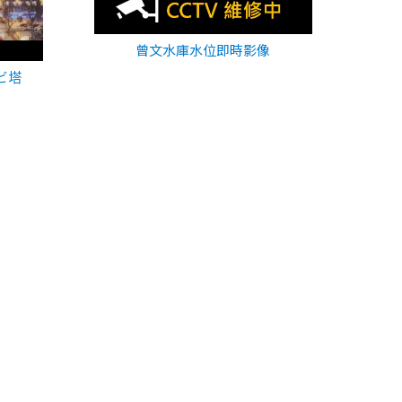
曾文水庫水位即時影像
ビ塔