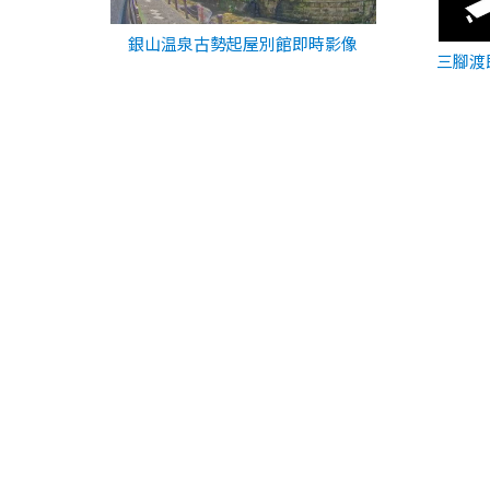
銀山温泉古勢起屋別館即時影像
三腳渡