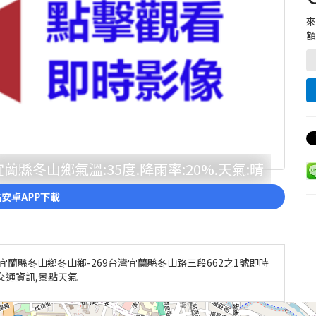
額
宜蘭縣冬山鄉氣溫:35度.降雨率:20%.天氣:晴
安卓APP下載
M1-宜蘭縣冬山鄉冬山鄉-269台灣宜蘭縣冬山路三段662之1號即時
交通資訊,景點天氣