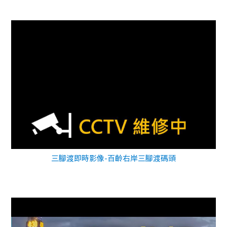
三腳渡即時影像-百齡右岸三腳渡碼頭