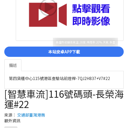
高雄市前鎮區氣溫:28度.降雨率:20%.天氣:多雲
本站安卓APP下載
描述
第四貨櫃中心115號港區查驗站前燈桿-7QJ2H837+V7#22
[智慧車流]116號碼頭-長榮海
運#22
來源：
交通部臺灣港務
額外資訊