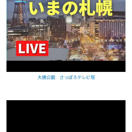
大通公園 さっぽろテレビ塔