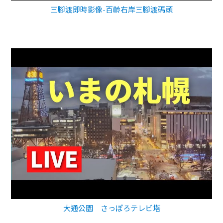
三腳渡即時影像-百齡右岸三腳渡碼頭
大通公園 さっぽろテレビ塔