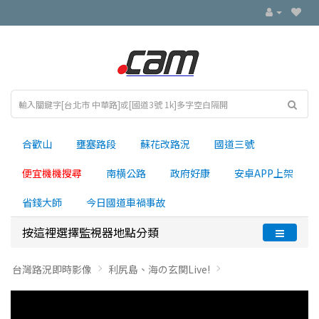
合歡山
壅塞路段
蘇花改路況
國道三號
便宜機機搜尋
南横公路
政府好康
安卓APP上架
省錢大師
今日國道車禍事故
按這裡選擇監視器地點分類
台灣路況即時影像
利尻島、海の玄関Live!