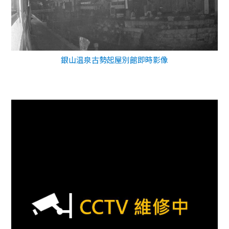
銀山温泉古勢起屋別館即時影像