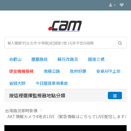
合歡山
壅塞路段
蘇花改路況
國道三號
便宜機機搜尋
南横公路
政府好康
安卓APP上架
省錢大師
今日國道車禍事故
按這裡選擇監視器地點分類
台灣路況即時影像
AKT情報カメラ4地点LIVE（緊急情報はこちらでLIVE配信します）