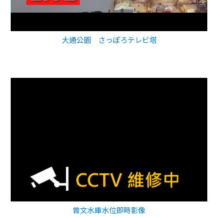
大通公園 さっぽろテレビ塔
曾文水庫水位即時影像