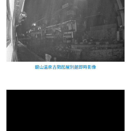
銀山温泉古勢起屋別館即時影像