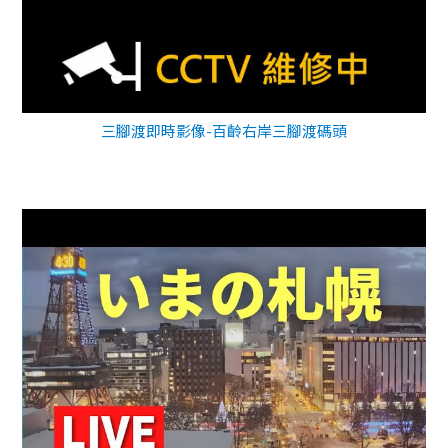
三腳渡即時影像-百齡右岸三腳渡碼頭