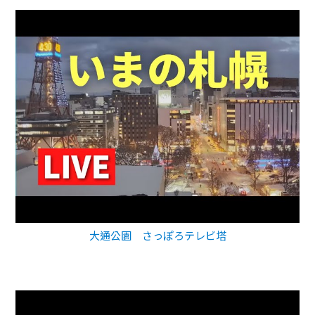
大通公園 さっぽろテレビ塔