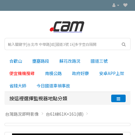
合歡山
壅塞路段
蘇花改路況
國道三號
便宜機機搜尋
南横公路
政府好康
安卓APP上架
省錢大師
今日國道車禍事故
按這裡選擇監視器地點分類
台灣路況即時影像
台61線61K+161(順)