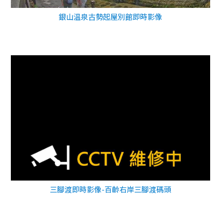
銀山温泉古勢起屋別館即時影像
三腳渡即時影像-百齡右岸三腳渡碼頭