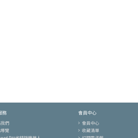
服務
會員中心
絡我們
會員中心
站導覽
收藏清單
scord Ptt省錢版機器人
訂閱電子報