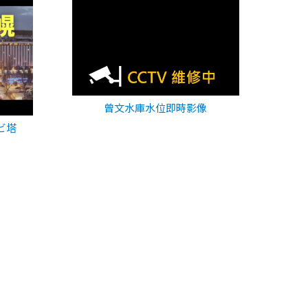
曾文水庫水位即時影像
ビ塔