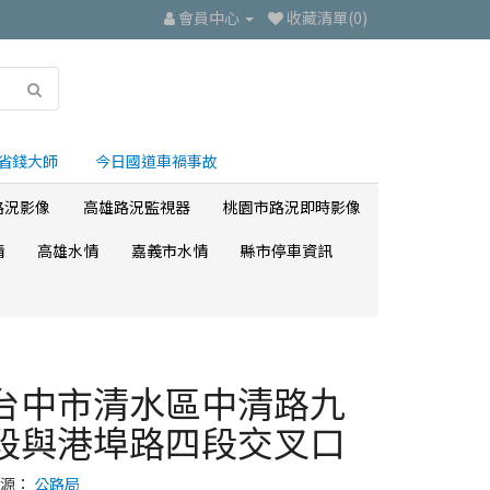
會員中心
收藏清單(0)
省錢大師
今日國道車禍事故
路況影像
高雄路況監視器
桃園市路況即時影像
情
高雄水情
嘉義市水情
縣市停車資訊
台中市清水區中清路九
段與港埠路四段交叉口
來源：
公路局