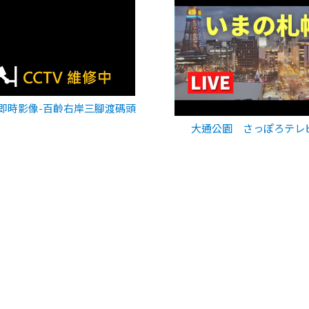
即時影像-百齡右岸三腳渡碼頭
大通公園 さっぽろテレ