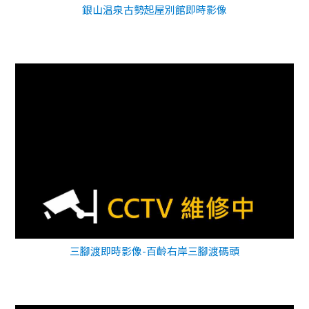
銀山温泉古勢起屋別館即時影像
三腳渡即時影像-百齡右岸三腳渡碼頭