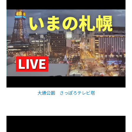
大通公園 さっぽろテレビ塔