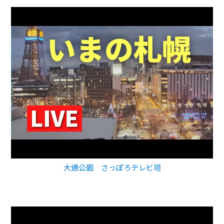
大通公園 さっぽろテレビ塔