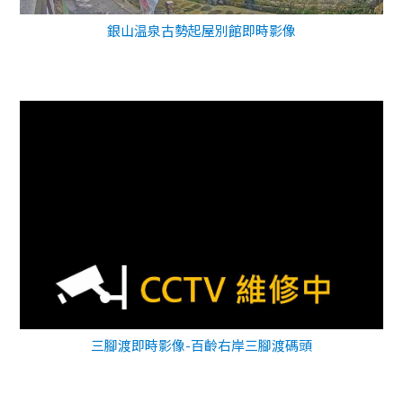
銀山温泉古勢起屋別館即時影像
三腳渡即時影像-百齡右岸三腳渡碼頭