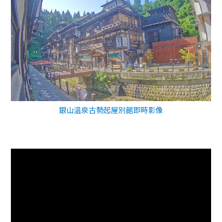
銀山温泉古勢起屋別館即時影像