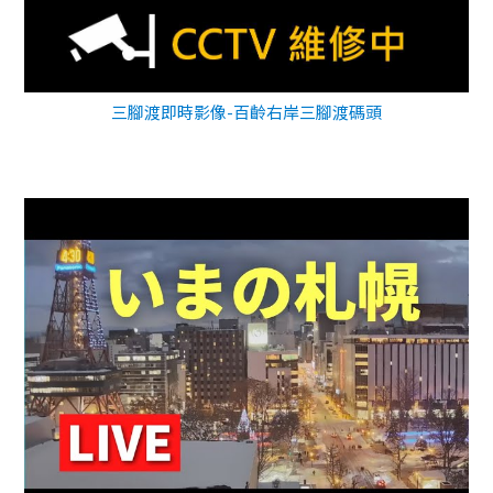
三腳渡即時影像-百齡右岸三腳渡碼頭