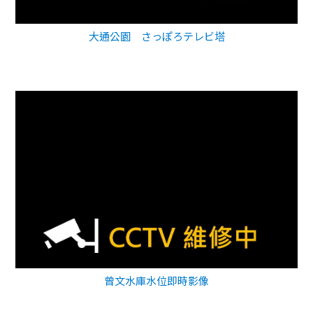
大通公園 さっぽろテレビ塔
曾文水庫水位即時影像