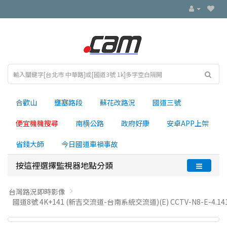
合歡山
壅塞路段
蘇花改路況
國道三號
便宜機機搜尋
南横公路
政府好康
安卓APP上架
省錢大師
今日國道車禍事故
按這裡選擇監視器地點分類
台灣路況即時影像
國道8號 4K+141 (新吉交流道-台南系統交流道)(E) CCTV-N8-E-4.14