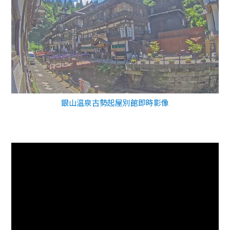
銀山温泉古勢起屋別館即時影像