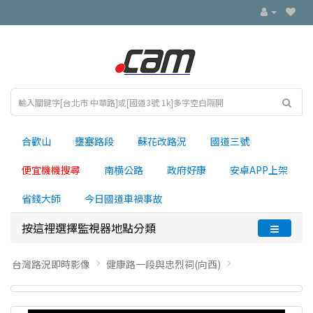
合歡山
壅塞路段
蘇花改路況
國道三號
便宜機機搜尋
南横公路
政府好康
安卓APP上架
省錢大師
今日國道車禍事故
按這裡選擇監視器地點分類
台灣路況即時影像
健康路一段與忠烈祠(向西)