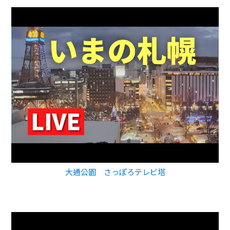
大通公園 さっぽろテレビ塔