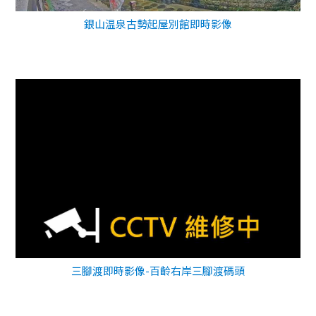
銀山温泉古勢起屋別館即時影像
三腳渡即時影像-百齡右岸三腳渡碼頭