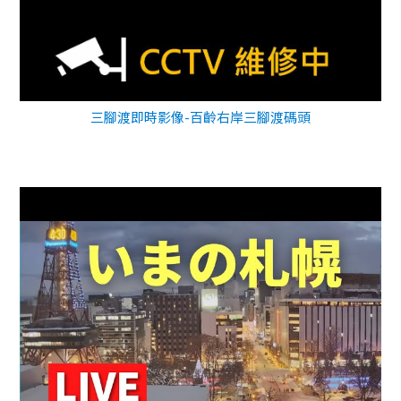
三腳渡即時影像-百齡右岸三腳渡碼頭