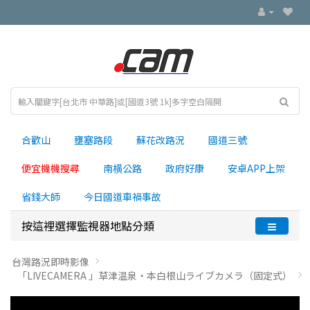
合歡山
壅塞路段
蘇花改路況
國道三號
便宜機機搜尋
南横公路
政府好康
安卓APP上架
省錢大師
今日國道車禍事故
按這裡選擇監視器地點分類
台灣路況即時影像
「LIVECAMERA 」草津温泉・本白根山ライブカメラ（固定式）