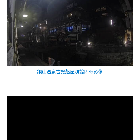
銀山温泉古勢起屋別館即時影像