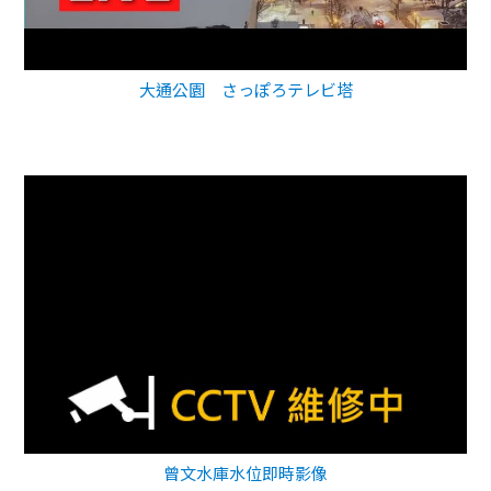
大通公園 さっぽろテレビ塔
曾文水庫水位即時影像