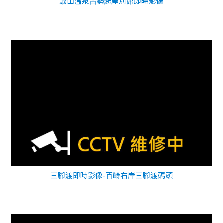
銀山温泉古勢起屋別館即時影像
三腳渡即時影像-百齡右岸三腳渡碼頭