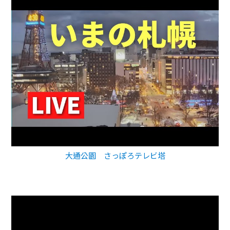
大通公園 さっぽろテレビ塔