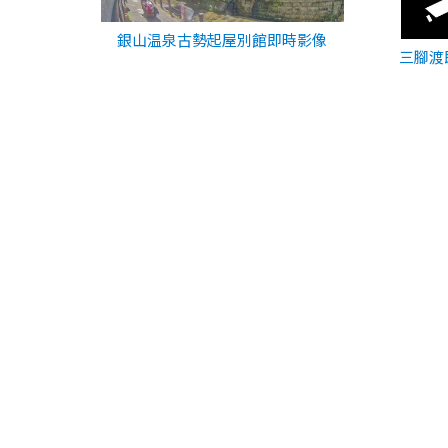
銀山温泉古勢起屋別館即時影像
三腳渡