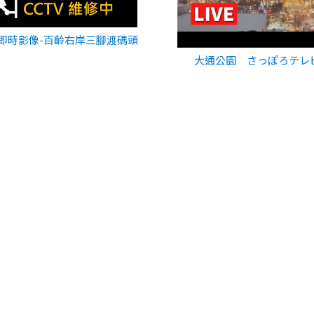
即時影像-百齡右岸三腳渡碼頭
大通公園 さっぽろテレ