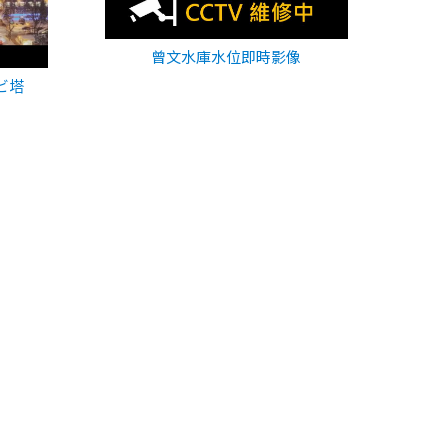
曾文水庫水位即時影像
ビ塔