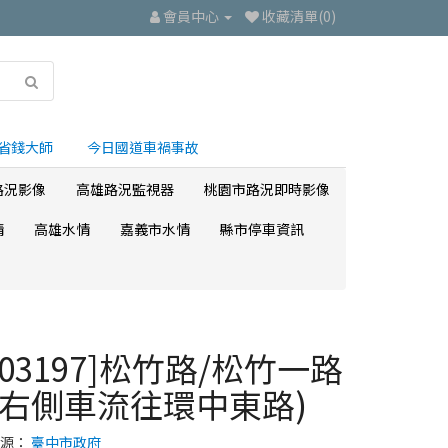
會員中心
收藏清單(0)
省錢大師
今日國道車禍事故
路況影像
高雄路況監視器
桃園市路況即時影像
情
高雄水情
嘉義市水情
縣市停車資訊
[03197]松竹路/松竹一路
(右側車流往環中東路)
來源：
臺中市政府