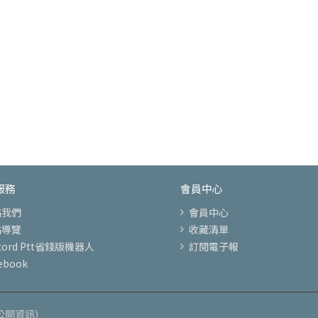
服務
會員中心
絡我們
會員中心
站導覽
收藏清單
scord Ptt省錢版機器人
訂閱電子報
ebook
公開資訊)