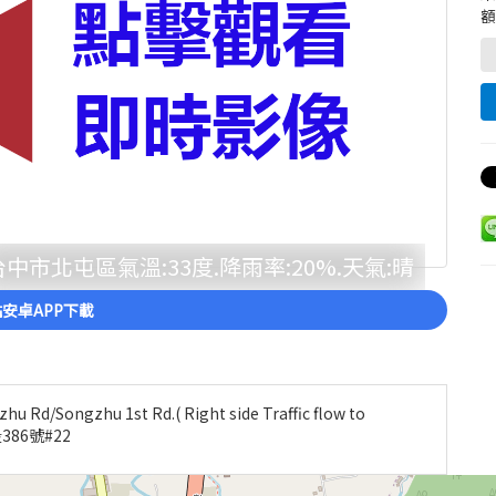
額
台中市北屯區氣溫:33度.降雨率:20%.天氣:晴
安卓APP下載
ngzhu 1st Rd.( Right side Traffic flow to
386號#22