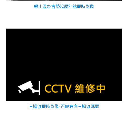
銀山温泉古勢起屋別館即時影像
三腳渡即時影像-百齡右岸三腳渡碼頭