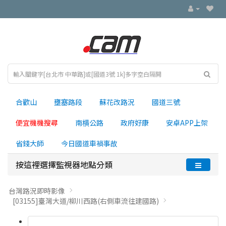
合歡山
壅塞路段
蘇花改路況
國道三號
便宜機機搜尋
南横公路
政府好康
安卓APP上架
省錢大師
今日國道車禍事故
按這裡選擇監視器地點分類
台灣路況即時影像
[03155]臺灣大道/柳川西路(右側車流往建國路)