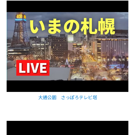
大通公園 さっぽろテレビ塔