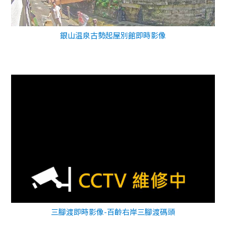
銀山温泉古勢起屋別館即時影像
三腳渡即時影像-百齡右岸三腳渡碼頭