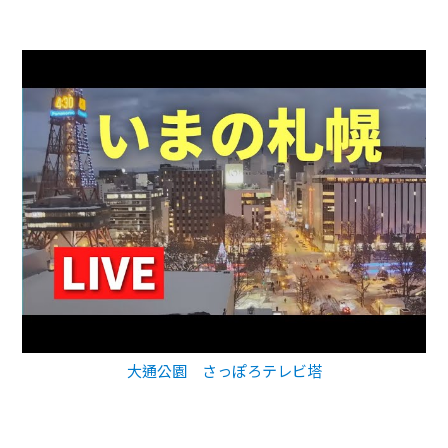
大通公園 さっぽろテレビ塔