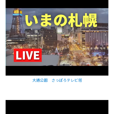
大通公園 さっぽろテレビ塔