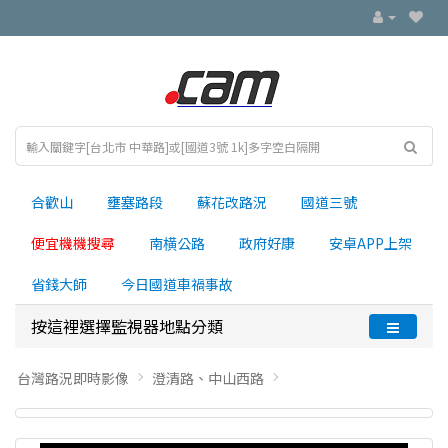
合歡山
壅塞路段
蘇花改路況
國道三號
便宜機機搜尋
南横公路
政府好康
安卓APP上架
省錢大師
今日國道車禍事故
按這裡選擇監視器地點分類
台灣路況即時影像
澄清路、中山西路