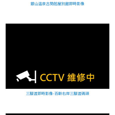
銀山温泉古勢起屋別館即時影像
三腳渡即時影像-百齡右岸三腳渡碼頭