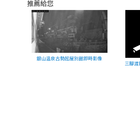
推薦給您
銀山温泉古勢起屋別館即時影像
三腳渡