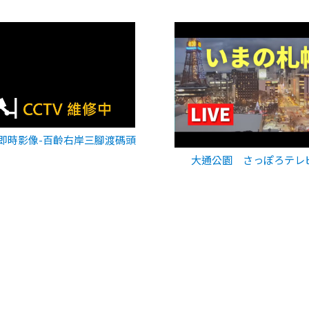
即時影像-百齡右岸三腳渡碼頭
大通公園 さっぽろテレ