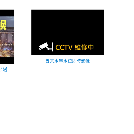
曾文水庫水位即時影像
ビ塔