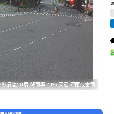
額
區氣溫:31度.降雨率:70%.天氣:陣雨或雷雨
安卓APP下載