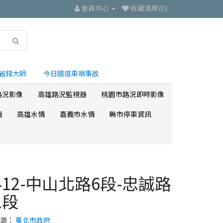
會員中心
收藏清單(0)
省錢大師
今日國道車禍事故
路況影像
高雄路況監視器
桃園市路況即時影像
情
高雄水情
嘉義市水情
縣市停車資訊
412-中山北路6段-忠誠路
1段
來源：
臺北市政府