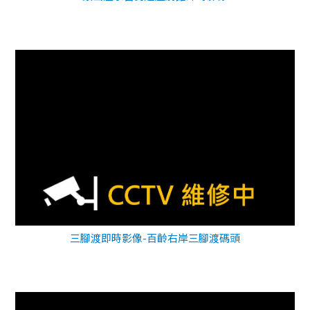
三腳渡即時影像-百齡右岸三腳渡碼頭