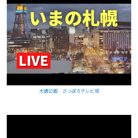
大通公園 さっぽろテレビ塔