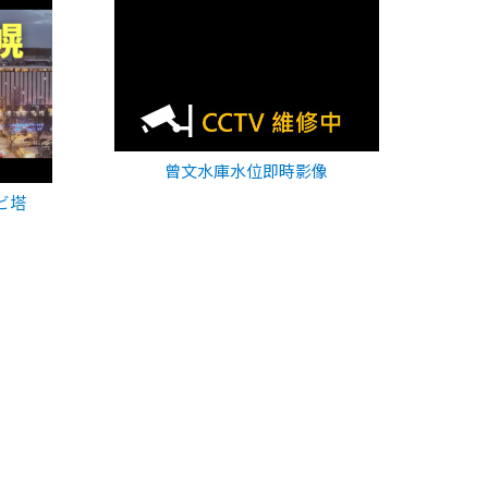
曾文水庫水位即時影像
ビ塔