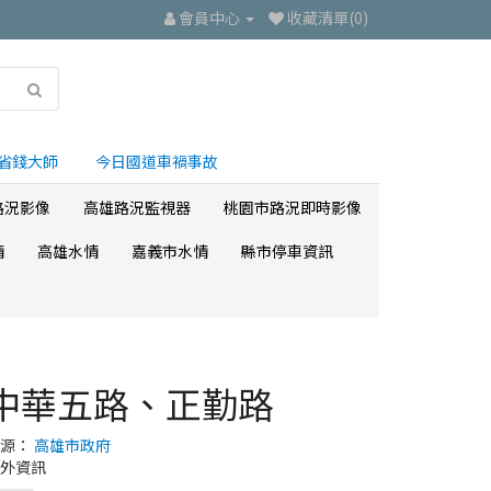
會員中心
收藏清單(0)
省錢大師
今日國道車禍事故
路況影像
高雄路況監視器
桃園市路況即時影像
情
高雄水情
嘉義市水情
縣市停車資訊
中華五路、正勤路
來源：
高雄市政府
外資訊