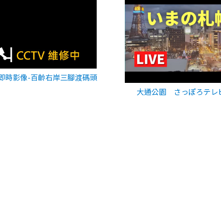
即時影像-百齡右岸三腳渡碼頭
大通公園 さっぽろテレ