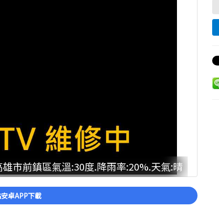
高雄市前鎮區氣溫:30度.降雨率:20%.天氣:晴
安卓APP下載