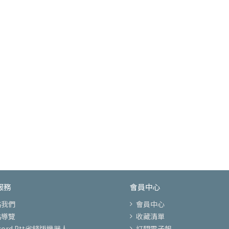
服務
會員中心
絡我們
會員中心
站導覽
收藏清單
scord Ptt省錢版機器人
訂閱電子報