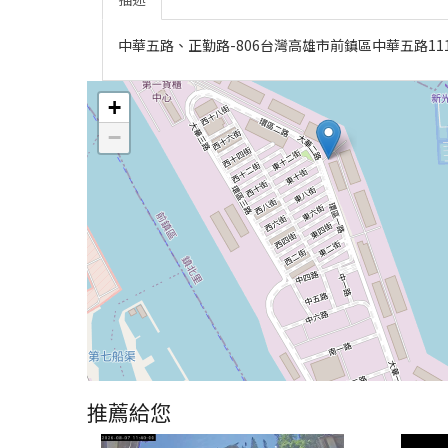
中華五路、正勤路-806台灣高雄市前鎮區中華五路111
+
−
推薦給您