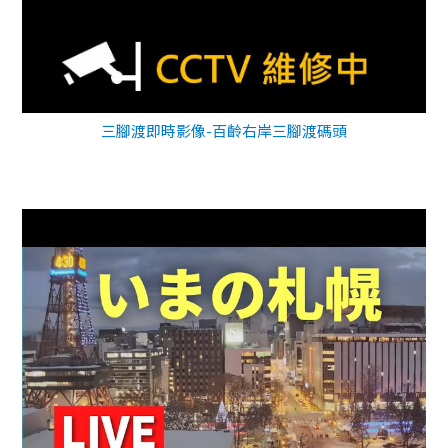
三腳渡即時影像-百齡右岸三腳渡碼頭