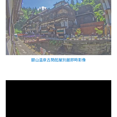
銀山温泉古勢起屋別館即時影像