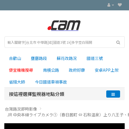
合歡山
壅塞路段
蘇花改路況
國道三號
便宜機機搜尋
南横公路
政府好康
安卓APP上架
省錢大師
今日國道車禍事故
按這裡選擇監視器地點分類
台灣路況即時影像
JR 中央本線ライブカメラ①（春日居町 ⇔ 石和温泉）上り八王子、