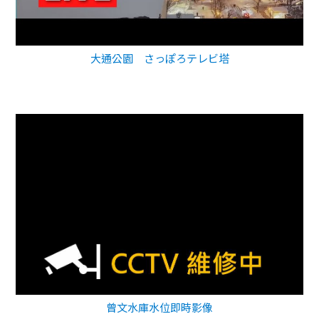
大通公園 さっぽろテレビ塔
曾文水庫水位即時影像