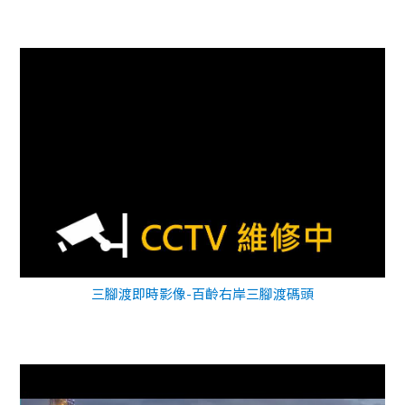
三腳渡即時影像-百齡右岸三腳渡碼頭