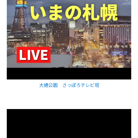
大通公園 さっぽろテレビ塔