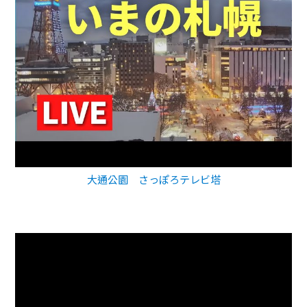
大通公園 さっぽろテレビ塔