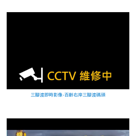
三腳渡即時影像-百齡右岸三腳渡碼頭