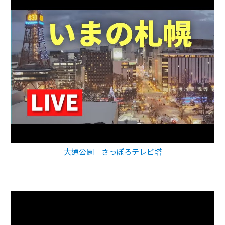
大通公園 さっぽろテレビ塔