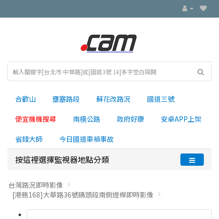
合歡山
壅塞路段
蘇花改路況
國道三號
便宜機機搜尋
南横公路
政府好康
安卓APP上架
省錢大師
今日國道車禍事故
按這裡選擇監視器地點分類
台灣路況即時影像
[港務168]大華路36號碼頭段南側燈桿即時影像