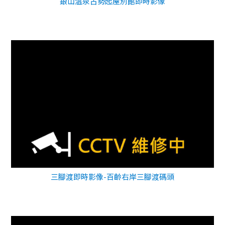
銀山温泉古勢起屋別館即時影像
三腳渡即時影像-百齡右岸三腳渡碼頭