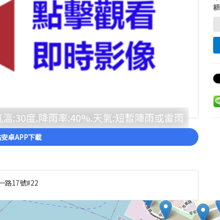
額
:30度.降雨率:40%.天氣:短暫陣雨或雷雨
安卓APP下載
路17號#22