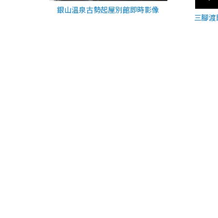
銀山温泉古勢起屋別館即時影像
三腳渡