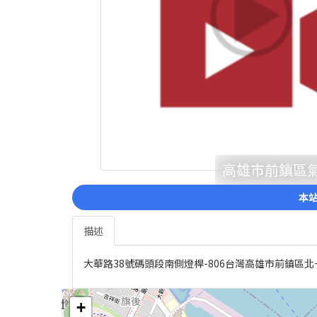
高雄市前鎮區氣溫
本站
描述
大華路38號碼頭段南側燈桿-806台灣高雄市前鎮區北一
+