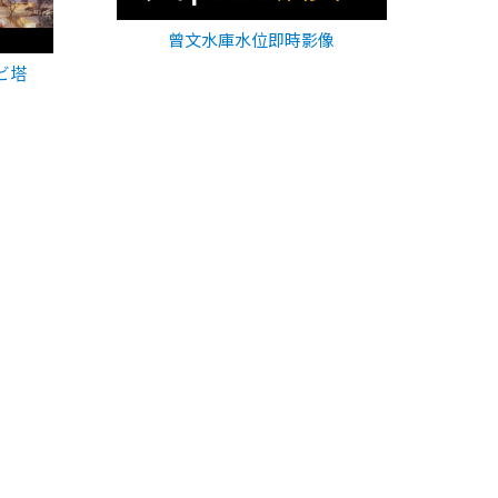
曾文水庫水位即時影像
ビ塔