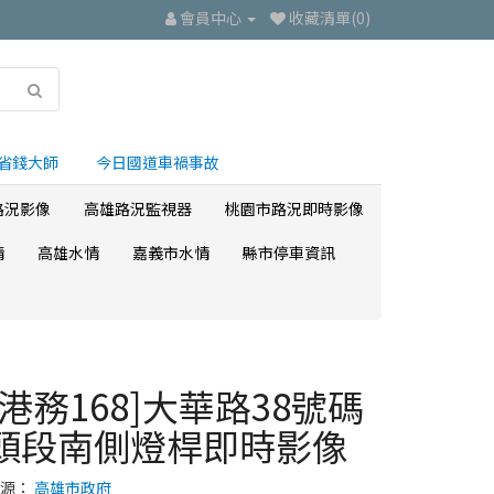
會員中心
收藏清單(0)
省錢大師
今日國道車禍事故
路況影像
高雄路況監視器
桃園市路況即時影像
情
高雄水情
嘉義市水情
縣市停車資訊
[港務168]大華路38號碼
頭段南側燈桿即時影像
來源：
高雄市政府