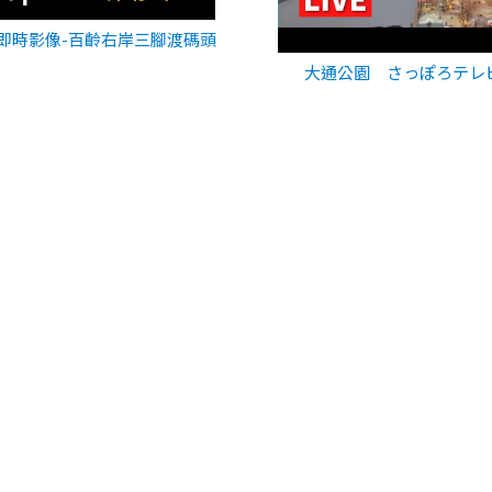
即時影像-百齡右岸三腳渡碼頭
大通公園 さっぽろテレ